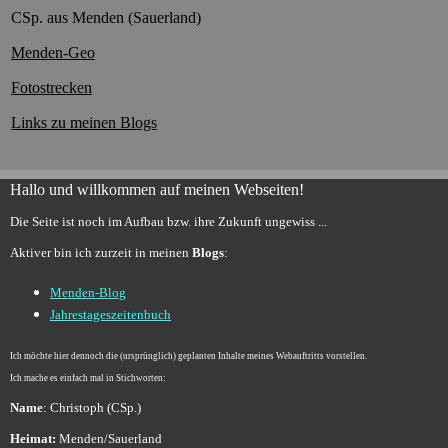
CSp. aus Menden (Sauerland)
Menden-Geo
Fotostrecken
Links zu meinen Blogs
Hallo und willkommen auf meinen Webseiten!
Die Seite ist noch im Aufbau bzw. ihre Zukunft ungewiss ...
Aktiver bin ich zurzeit in meinen
Blogs
:
Menden-Blog
Jahrestageszeitenbuch
Ich möchte hier dennoch die (ursprünglich) geplanten Inhalte meines Webauftritts vorstellen.
Ich mache es einfach mal in Stichworten:
Name
: Christoph (CSp.)
Heimat:
Menden/Sauerland